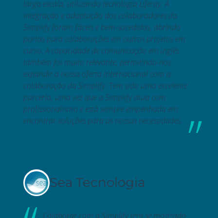
larga escala, utilizando tecnologia Liferay. A
integração e adaptação dos colaboradores da
Simplify foram fáceis e bem-sucedidas, abrindo
portas para colaborações em outros projetos em
curso. A capacidade de comunicação em inglês
também foi muito relevante, permitindo-nos
expandir a nossa oferta internacional com a
colaboração da Simplify. Tem sido uma excelente
parceria, uma vez que a Simplify atua com
profissionalismo e está sempre empenhada em
encontrar soluções para as nossas necessidades.
Sea Tecnologia
Colaborar com a Simplify tem se mostrado