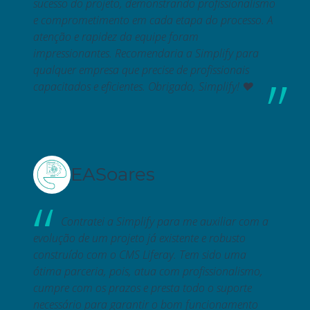
sucesso do projeto, demonstrando profissionalismo
e comprometimento em cada etapa do processo. A
atenção e rapidez da equipe foram
impressionantes. Recomendaria a Simplify para
qualquer empresa que precise de profissionais
capacitados e eficientes. Obrigado, Simplify! ❤️
EASoares
Contratei a Simplify para me auxiliar com a
evolução de um projeto já existente e robusto
construído com o CMS Liferay. Tem sido uma
ótima parceria, pois, atua com profissionalismo,
cumpre com os prazos e presta todo o suporte
necessário para garantir o bom funcionamento