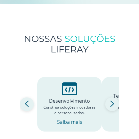
NOSSAS
SOLUÇÕES
LIFERAY
Team as a 
Desenvolvimento
Contrate profiss
Construa soluções inovadoras
extensão do seu t
e personalizadas.
projet
Saiba mais
Saiba 