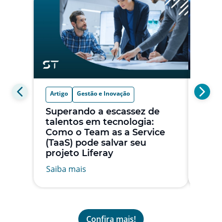
Artigo
Gestão e Inovação
Trans
Superando a escassez de
Elev
talentos em tecnologia:
Clien
Como o Team as a Service
Pers
(TaaS) pode salvar seu
com 
projeto Liferay
Expe
Saiba mais
Saiba
Confira mais!