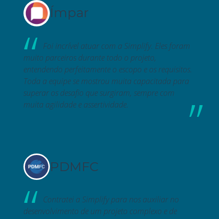
Ímpar
Foi incrível atuar com a Simplify. Eles foram
muito parceiros durante todo o projeto,
entendendo perfeitamente o escopo e os requisitos.
Toda a equipe se mostrou muita capacitada para
superar os desafio que surgiram, sempre com
muita agilidade e assertividade.
PDMFC
Contratei a Simplify para nos auxiliar no
desenvolvimento de um projeto complexo e de