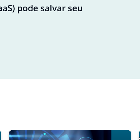
aaS) pode salvar seu
Desvendan
Líder no
Leia agora