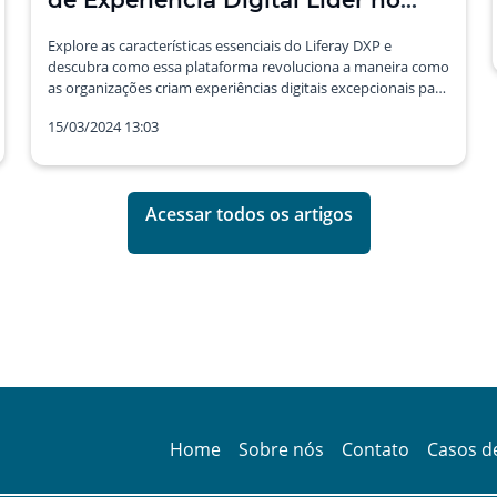
de Experiência Digital Líder no
Mercado
Explore as características essenciais do Liferay DXP e
descubra como essa plataforma revoluciona a maneira como
as organizações criam experiências digitais excepcionais para
clientes, colaboradores, parceiros e cidadãos.
15/03/2024 13:03
Acessar todos os artigos
Home
Sobre nós
Contato
Casos d