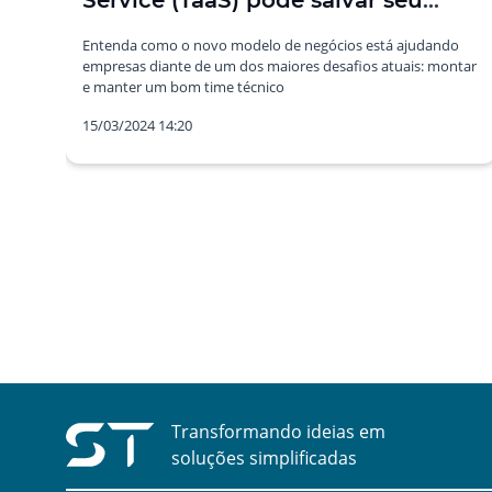
Service (TaaS) pode salvar seu
projeto Liferay
Entenda como o novo modelo de negócios está ajudando
empresas diante de um dos maiores desafios atuais: montar
e manter um bom time técnico
15/03/2024 14:20
Transformando ideias em
soluções simplificadas